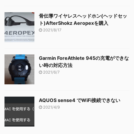
骨伝導ワイヤレスヘッドホン(ヘッドセッ
ト)AfterShokz Aeropexを購入
2021/8/17
Garmin ForeAthlete 945の充電ができな
い時の対応方法
2021/6/7
AQUOS sense4 でWiFi接続できない
2021/4/9