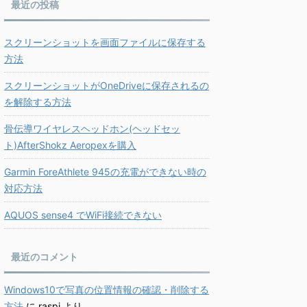
最近の投稿
スクリーンショットを画面ファイルに保存する
方法
スクリーンショットがOneDriveに保存されるの
を解除する方法
骨伝導ワイヤレスヘッドホン(ヘッドセッ
ト)AfterShokz Aeropexを購入
Garmin ForeAthlete 945の充電ができない時の
対応方法
AQUOS sense4 でWiFi接続できない
最近のコメント
Windows10で写真の位置情報の確認・削除する
方法
に
raspi
より