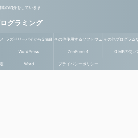
関連の紹介をしていきま
プログラミング
メ
ラズベリーパイからGmail
その他使用するソフトウェ
その他プログラム
を使ってメール送信
WordPress
ZenFone 4
アの説明
GIMPの使い
いて
定
Word
プライバシーポリシー
Max(ZC520KL)関係