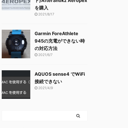
ト)AfterShokz Aeropex
を購入
2021/8/17
Garmin ForeAthlete
945の充電ができない時
の対応方法
2021/6/7
AQUOS sense4 でWiFi
接続できない
2021/4/9