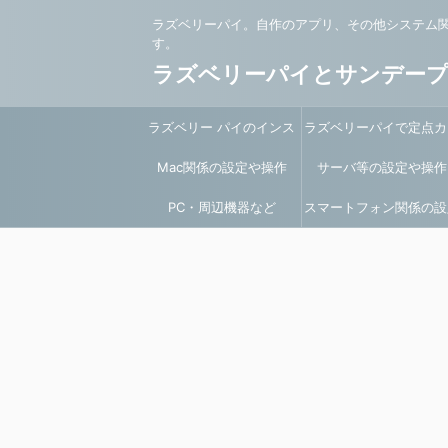
ラズベリーパイ。自作のアプリ、その他システム
す。
ラズベリーパイとサンデー
ラズベリー パイのインス
ラズベリーパイで定点カ
Mac関係の設定や操作
トールと環境設定
サーバ等の設定や操作
ラ
PC・周辺機器など
スマートフォン関係の設
や操作