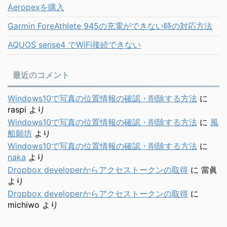
Aeropexを購入
Garmin ForeAthlete 945の充電ができない時の対応方法
AQUOS sense4 でWiFi接続できない
最近のコメント
Windows10で写真の位置情報の確認・削除する方法
に
raspi
より
Windows10で写真の位置情報の確認・削除する方法
に
風
船願坊
より
Windows10で写真の位置情報の確認・削除する方法
に
naka
より
Dropbox developerからアクセストークンの取得
に
當眞
より
Dropbox developerからアクセストークンの取得
に
michiwo
より