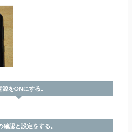
.電源をONにする。
。
IMの確認と設定をする。