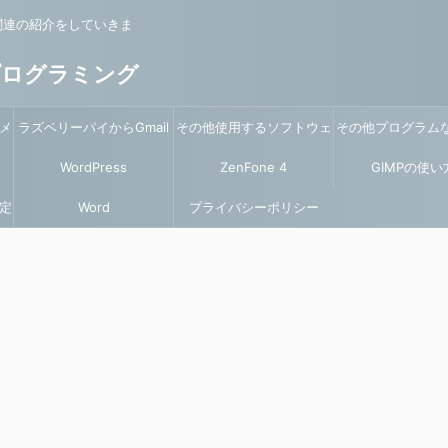
関連の紹介をしていきま
プログラミング
メ
ラズベリーパイからGmail
その他使用するソフトウェ
その他プログラム
を使ってメール送信
WordPress
ZenFone 4
アの説明
GIMPの使い
いて
定
Word
プライバシーポリシー
Max(ZC520KL)関係