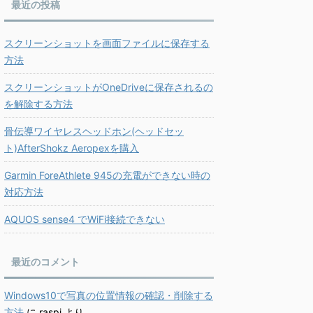
最近の投稿
スクリーンショットを画面ファイルに保存する
方法
スクリーンショットがOneDriveに保存されるの
を解除する方法
骨伝導ワイヤレスヘッドホン(ヘッドセッ
ト)AfterShokz Aeropexを購入
Garmin ForeAthlete 945の充電ができない時の
対応方法
AQUOS sense4 でWiFi接続できない
最近のコメント
Windows10で写真の位置情報の確認・削除する
方法
に
raspi
より