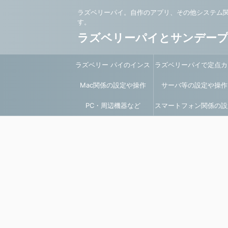
ラズベリーパイ。自作のアプリ、その他システム
す。
ラズベリーパイとサンデー
ラズベリー パイのインス
ラズベリーパイで定点カ
Mac関係の設定や操作
トールと環境設定
サーバ等の設定や操作
ラ
PC・周辺機器など
スマートフォン関係の設
や操作