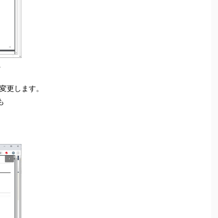
。
に変更します。
も