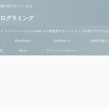
関連の紹介をしていきま
プログラミング
メ
ラズベリーパイからGmail
その他使用するソフトウェ
その他プログラム
を使ってメール送信
WordPress
ZenFone 4
アの説明
GIMPの使い
いて
定
Word
プライバシーポリシー
Max(ZC520KL)関係