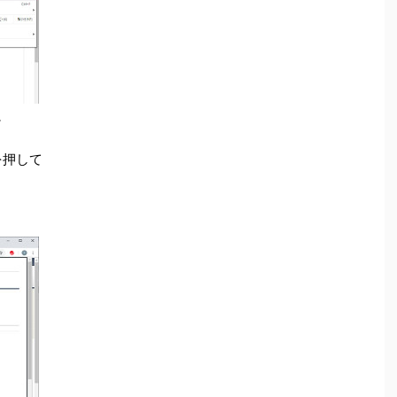
。
]を押して