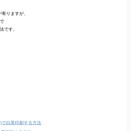
事が有りますが、
で
法です。
ローム)で白黒印刷する方法