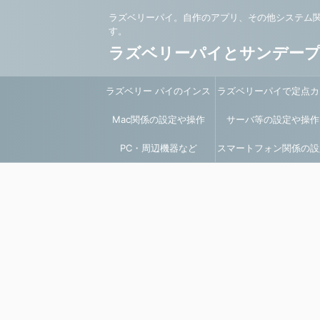
ラズベリーパイ。自作のアプリ、その他システム
す。
ラズベリーパイとサンデー
ラズベリー パイのインス
ラズベリーパイで定点カ
Mac関係の設定や操作
トールと環境設定
サーバ等の設定や操作
ラ
PC・周辺機器など
スマートフォン関係の設
や操作