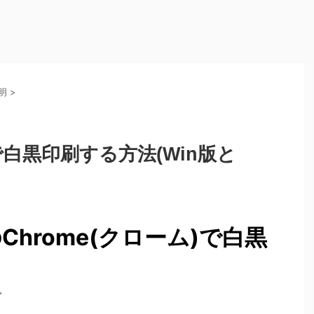
明
>
)で白黒印刷する方法(Win版と
Chrome(クローム)で白黒
で